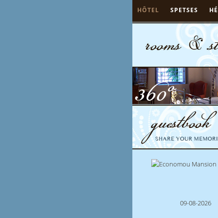
HÔTEL
SPETSES
H
09-08-2026