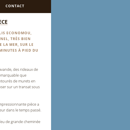
CONTACT
ECE
ALIS ECONOMOU,
NEL, TRÈS BIEN
E LA MER, SUR LE
 MINUTES À PIED DU
lavande, des rideaux de
 remarquable que
 entourés de murets en
poser sur un transat sous
impressionnante pièce a
teur dans le temps passé.
 feu de grande cheminée