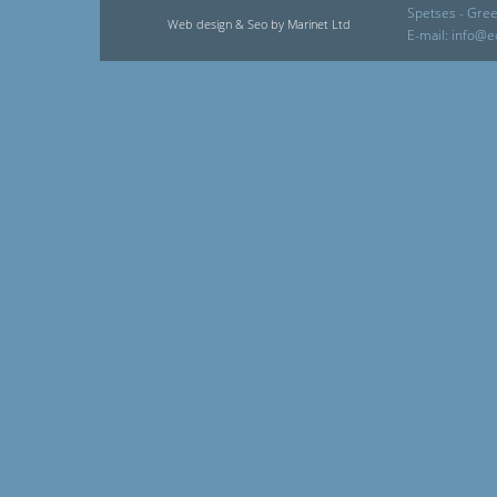
Spetses - Gree
Web design & Seo by Marinet Ltd
E-mail:
info@e